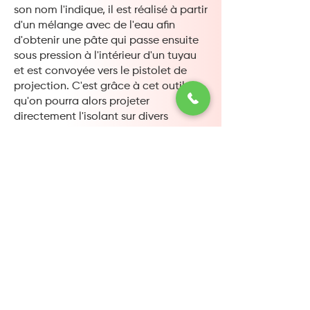
son nom l'indique, il est réalisé à partir
d'un mélange avec de l'eau afin
d'obtenir une pâte qui passe ensuite
sous pression à l'intérieur d'un tuyau
et est convoyée vers le pistolet de
projection. C'est grâce à cet outil
qu'on pourra alors projeter
directement l'isolant sur divers
supports tels que les planchers,
plafonds et murs.
En cas d'incendie, ne perdez pas
surtout pas de temps et appelez les
pompiers dans votre ville, leur caserne
est située à cette adresse :
1 Rue de la Benauge, 33100 Bordeaux
Notre
entreprise de