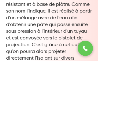
résistant et à base de plâtre. Comme
son nom l'indique, il est réalisé à partir
d'un mélange avec de l'eau afin
d'obtenir une pâte qui passe ensuite
sous pression à l'intérieur d'un tuyau
et est convoyée vers le pistolet de
projection. C'est grâce à cet outil
qu'on pourra alors projeter
directement l'isolant sur divers
supports tels que les planchers,
plafonds et murs.
En cas d'incendie, ne perdez pas
surtout pas de temps et appelez les
pompiers dans votre ville, leur caserne
est située à cette adresse :
3 Av. Henri Pierre Klotz, 72000 Le Mans