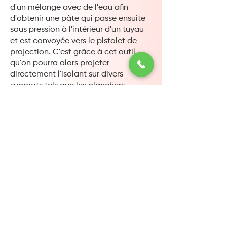
d'un mélange avec de l'eau afin
d'obtenir une pâte qui passe ensuite
sous pression à l'intérieur d'un tuyau
et est convoyée vers le pistolet de
projection. C'est grâce à cet outil
qu'on pourra alors projeter
directement l'isolant sur divers
supports tels que les planchers,
plafonds et murs.
En cas d'incendie, ne perdez pas
surtout pas de temps et appelez les
pompiers dans votre ville, leur caserne
est située à cette adresse :
70 Bd Sergent Triaire, 30000 Nîmes
Notre
entreprise de
flocage
intervient
partout dans votre